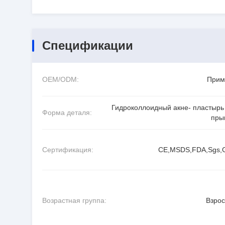
Спецификации
OEM/ODM:
Прим
Гидроколлоидный акне- пластырь
Форма деталя:
пры
Сертификация:
CE,MSDS,FDA,Sgs
Возрастная группа:
Взро