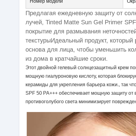
Номер модели
Окр
Предлагая ежедневную защиту от солн
лучей, Tinted Matte Sun Gel Primer S
покрытие для размывания неточностей
текстурыИдеальный продукт, который р
основа для лица, чтобы уменьшить ко
из дома в кратчайшие сроки.
Этот двойной гелевый солнцезащитный крем пог
мощную гиалуроновую кислоту, которая блокируе
керамиды для укрепления барьера кожи., так ч
SPF 50 PA+++ обеспечивает мощную защиту от в
противоголубого света минимизирует поврежде