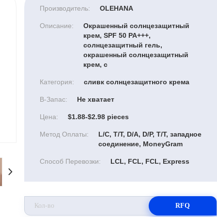
Производитель:
OLEHANA
Описание:
Окрашенный солнцезащитный
крем, SPF 50 PA+++,
солнцезащитный гель,
окрашенный солнцезащитный
крем, с
Категория:
сливк солнцезащитного крема
В-Запас:
Не хватает
Цена:
$1.88-$2.98 pieces
Метод Оплаты:
L/C, T/T, D/A, D/P, T/T, западное
соединение, MoneyGram
Способ Перевозки:
LCL, FCL, FCL, Express
RFQ