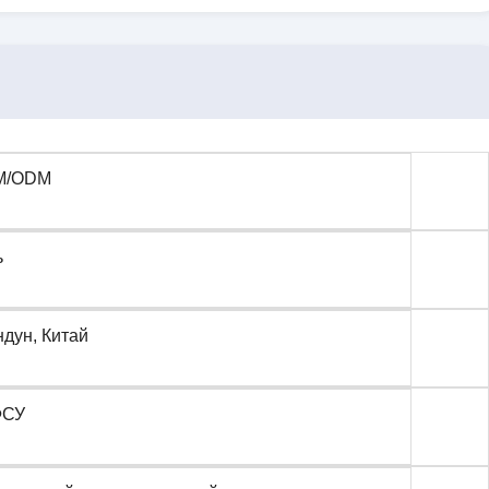
M/ODM
ь
ндун, Китай
ФСУ