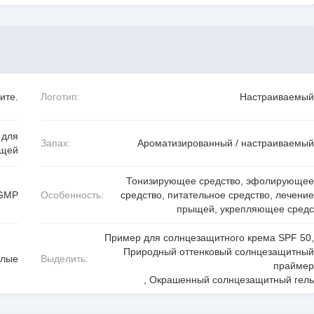
ите.
Логотип:
Настраиваемый
 для
Запах:
Ароматизированный / настраиваемый
щей
Тонизирующее средство, эфолирующее
,GMP
Особенность:
средство, питательное средство, лечение
прыщей, укрепляющее средс
Пример для солнцезащитного крема SPF 50
,
Природный оттенковый солнцезащитный
слые
Выделить:
праймер
,
Окрашенный солнцезащитный гель