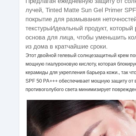
Предлагая ежедневную защиту от солн
лучей, Tinted Matte Sun Gel Primer S
покрытие для размывания неточностей
текстурыИдеальный продукт, который р
основа для лица, чтобы уменьшить ко
из дома в кратчайшие сроки.
Этот двойной гелевый солнцезащитный крем пог
мощную гиалуроновую кислоту, которая блокируе
керамиды для укрепления барьера кожи., так ч
SPF 50 PA+++ обеспечивает мощную защиту от в
противоголубого света минимизирует поврежде