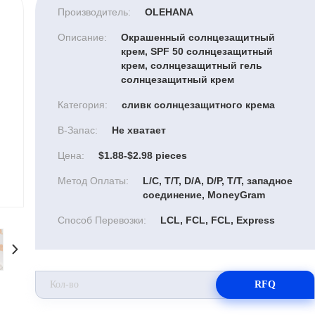
Производитель:
OLEHANA
Описание:
Окрашенный солнцезащитный
крем, SPF 50 солнцезащитный
крем, солнцезащитный гель
солнцезащитный крем
Категория:
сливк солнцезащитного крема
В-Запас:
Не хватает
Цена:
$1.88-$2.98 pieces
Метод Оплаты:
L/C, T/T, D/A, D/P, T/T, западное
соединение, MoneyGram
Способ Перевозки:
LCL, FCL, FCL, Express
RFQ