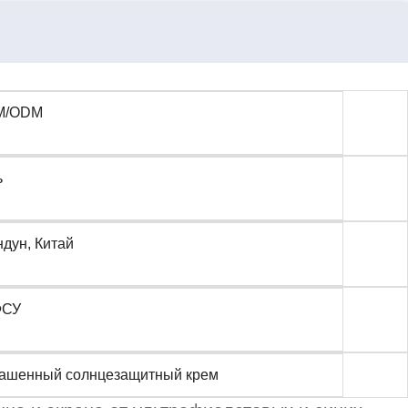
M/ODM
ь
ндун, Китай
ФСУ
ашенный солнцезащитный крем