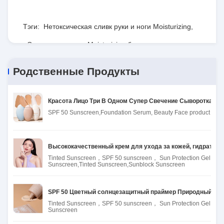
Тэги:
Нетоксическая сливк руки и ноги Moisturizing
,
Сливк руки и ноги Moisturizing безвредная
,
Сливк 60ml руки и ноги Moisturizing
Родственные Продукты
Красота Лицо Три В Одном Супер Свечение Сыворотка S
SPF 50 Sunscreen,Foundation Serum, Beauty Face product
Высококачественный крем для ухода за кожей, гидратный
Tinted Sunscreen，SPF 50 sunscreen， Sun Protection Gel
Sunscreen,Tinted Sunscreen,Sunblock Sunscreen
SPF 50 Цветный солнцезащитный праймер Природный Цв
Tinted Sunscreen，SPF 50 sunscreen， Sun Protection Gel
Sunscreen