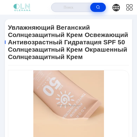
Дом
>
Продукты
>
Сливк Солнцезащитного Крема
>
Увлажняющий
Веганский Солнцезащитный Крем Освежающий Антивозрастный
Увлажняющий Веганский
Гидратация SPF 50 Солнцезащитный Крем Окрашенный
Солнцезащитный Крем Освежающий
Солнцезащитный Крем
Антивозрастный Гидратация SPF 50
Солнцезащитный Крем Окрашенный
Солнцезащитный Крем