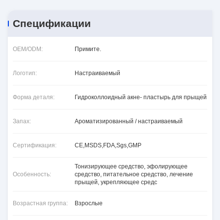
Спецификации
OEM/ODM:
Примите.
Логотип:
Настраиваемый
Форма деталя:
Гидроколлоидный акне- пластырь для прыщей
Запах:
Ароматизированный / настраиваемый
Сертификация:
CE,MSDS,FDA,Sgs,GMP
Тонизирующее средство, эфолирующее
Особенность:
средство, питательное средство, лечение
прыщей, укрепляющее средс
Возрастная группа:
Взрослые