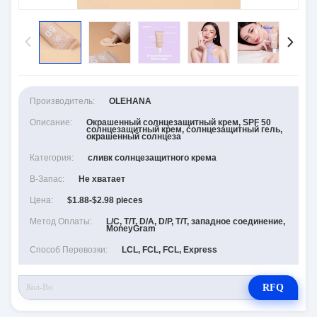
Производитель:
OLEHANA
Описание:
Окрашенный солнцезащитный крем, SPF 50
солнцезащитный крем, солнцезащитный гель,
окрашенный солнцеза
Категория:
сливк солнцезащитного крема
В-Запас:
Не хватает
Цена:
$1.88-$2.98 pieces
Метод Оплаты:
L/C, T/T, D/A, D/P, T/T, западное соединение,
MoneyGram
Способ Перевозки:
LCL, FCL, FCL, Express
RFQ