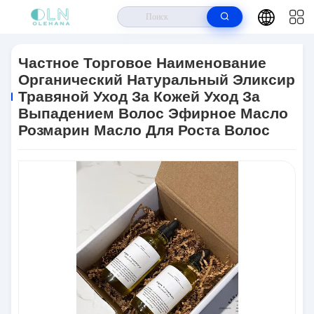
Дом
>
Продукты
>
Лечение От Выпадения Волос
>
Частное
Торговое Наименование Органический Натуральный Эликсир Травяной
Частное Торговое Наименование
Уход За Кожей Уход За Выпадением Волос Эфирное Масло Розмарин
Органический Натуральный Эликсир
Масло Для Роста Волос
Травяной Уход За Кожей Уход За
Выпадением Волос Эфирное Масло
Розмарин Масло Для Роста Волос