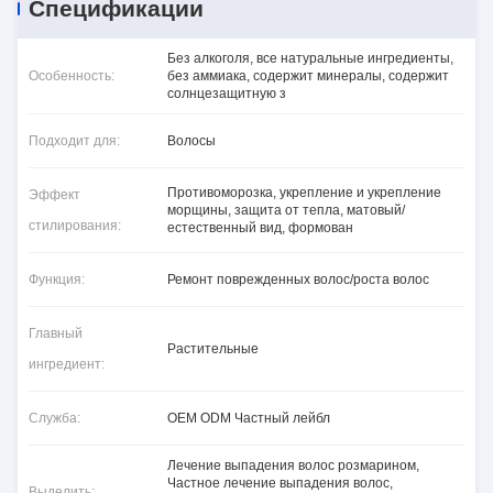
Спецификации
Без алкоголя, все натуральные ингредиенты,
Особенность:
без аммиака, содержит минералы, содержит
солнцезащитную з
Подходит для:
Волосы
Противоморозка, укрепление и укрепление
Эффект
морщины, защита от тепла, матовый/
стилирования:
естественный вид, формован
Функция:
Ремонт поврежденных волос/роста волос
Главный
Растительные
ингредиент:
Служба:
OEM ODM Частный лейбл
Лечение выпадения волос розмарином
,
Частное лечение выпадения волос
,
Выделить: