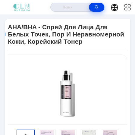
Дом
>
Продукты
>
Антивозрастной Уход За Кожей
>
AHA/BHA -
Спрей Для Лица Для Белых Точек, Пор И Неравномерной Кожи,
AHA/BHA - Спрей Для Лица Для
Корейский Тонер
Белых Точек, Пор И Неравномерной
Кожи, Корейский Тонер