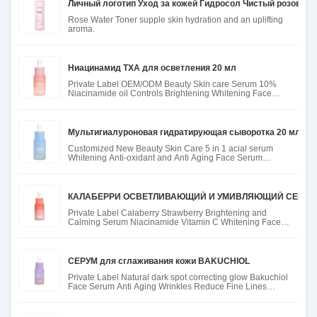
Личный логотип Уход за кожей Гидросол Чистый розовый 
Rose Water Toner supple skin hydration and an uplifting
aroma.
Ниацинамид TXA для осветления 20 мл
Private Label OEM/ODM Beauty Skin care Serum 10%
Niacinamide oil Controls Brightening Whitening Face
Serum
Мультигиалуроновая гидратирующая сыворотка 20 мл
Customized New Beauty Skin Care 5 in 1 acial serum
Whitening Anti-oxidant and Anti Aging Face Serum
hyaluronic acid Seru
КАЛАБЕРРИ ОСВЕТЛИВАЮЩИЙ И УМИВЛЯЮЩИЙ СЕРУМ
Private Label Calaberry Strawberry Brightening and
Calming Serum Niacinamide Vitamin C Whitening Face
Skin Care Serum
СЕРУМ для сглаживания кожи BAKUCHIOL
Private Label Natural dark spot correcting glow Bakuchiol
Face Serum Anti Aging Wrinkles Reduce Fine Lines
Bakuchiol Ser