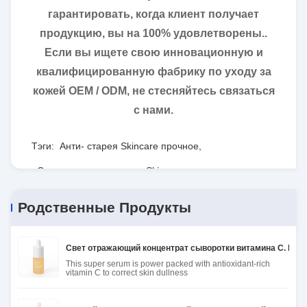
гарантировать, когда клиент получает
продукцию, вы на 100% удовлетворены..
Если вы ищете свою инновационную и
квалифицированную фабрику по уходу за
кожей OEM / ODM, не стесняйтесь связаться
с нами.
Тэги:
Анти- старея Skincare прочное
,
Сияя анти- вызревание Skincare
,
Безвредная укрепляя лицевая суть
Родственные Продукты
Свет отражающий концентрат сыворотки витамина С. Вита
This super serum is power packed with antioxidant-rich
vitamin C to correct skin dullness