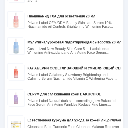
aroma.
Ниацинамид TXA для осветления 20 мл
Private Label OEM/ODM Beauty Skin care Serum 10%
Niacinamide oil Controls Brightening Whitening Face
Serum
Мультигиалуроновая гидратирующая сыворотка 20 мл
Customized New Beauty Skin Care 5 in 1 acial serum
Whitening Anti-oxidant and Anti Aging Face Serum
hyaluronic acid Seru
КАЛАБЕРРИ ОСВЕТЛИВАЮЩИЙ И УМИВЛЯЮЩИЙ СЕРУМ
Private Label Calaberry Strawberry Brightening and
Calming Serum Niacinamide Vitamin C Whitening Face
Skin Care Serum
СЕРУМ для сглаживания кожи BAKUCHIOL
Private Label Natural dark spot correcting glow Bakuchiol
Face Serum Anti Aging Wrinkles Reduce Fine Lines
Bakuchiol Ser
Естественная куркума для ухода за кожей лицо глубоко
Cleansing Balm Turmeric Face Cleanser Makeup Remover