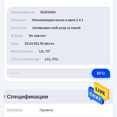
Производитель:
OLEHANA
Описание:
Увлажняющая маска и крем 2 в 1
Категория:
Антивозрастной уход за кожей
В-Запас:
Не хватает
Цена:
$2.24-$11.56 pieces
Метод Оплаты:
L/C, T/T
Способ Перевозки:
LCL, FCL
RFQ
Спецификации
OEM/ODM:
Примите.