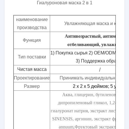
Гиалуроновая маска 2 в 1
наименование
Увлажняющая маска и крем 2 
производства
Антивозрастный, антиморщи
Функция
отбеливающий, увлажняющ
1) Покупка сырья 2) OEM/ODM< Priva
Тип поставки
3) Поддержка образца
/
Чистая масса
Проектирование
Принимать индивидуальные пр
Размер
2 х 2 х 5 дюймов; 5 унций
Аква, глицерин, бутиленовый гли
дипропиленовый гликол, 1,2-гексан
гиалуронат натрия, экстракт листьев
SINENSIS, аргинин, экстракт фруктов
annuum,Фруктовый экстракт FRA