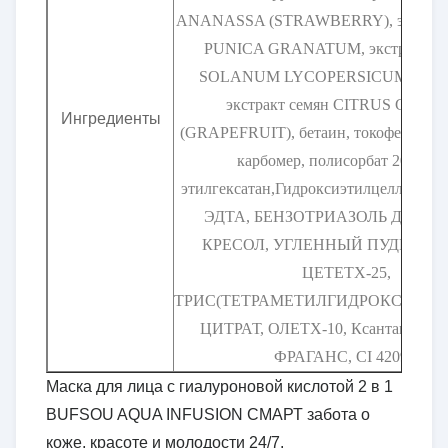
ANANASSA (STRAWBERRY), экстракт
PUNICA GRANATUM, экстракт фр
SOLANUM LYCOPERSICUM (TOM
экстракт семян CITRUS GRAN
Ингредиенты
(GRAPEFRUIT), бетаин, токофериловы
карбомер, полисорбат 20, цет
этилгексатан,Гидроксиэтилцеллюлоза
ЭДТА, БЕНЗОТРИАЗОЛЬ ДОДЕЦ
КРЕСОЛ, УГЛЕННЫЙ ПУДР, АЛ
ЦЕТЕТХ-25,
ТРИС(ТЕТРАМЕТИЛГИДРОКСИПЕР
ЦИТРАТ, ОЛЕТХ-10, Ксантанная ре
ФРАГАНС, CI 42090.
Маска для лица с гиалуроновой кислотой 2 в 1
BUFSOU AQUA INFUSION СМАРТ забота о
коже, красоте и молодости 24/7.