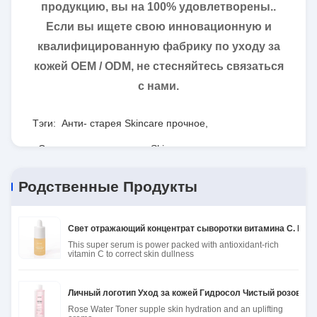
продукцию, вы на 100% удовлетворены..
Если вы ищете свою инновационную и
квалифицированную фабрику по уходу за
кожей OEM / ODM, не стесняйтесь связаться
с нами.
Тэги:
Анти- старея Skincare прочное
,
Сияя анти- вызревание Skincare
,
Безвредная укрепляя лицевая суть
Родственные Продукты
Свет отражающий концентрат сыворотки витамина С. Вита
This super serum is power packed with antioxidant-rich
vitamin C to correct skin dullness
Личный логотип Уход за кожей Гидросол Чистый розовый 
Rose Water Toner supple skin hydration and an uplifting