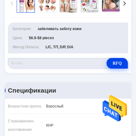
Категория:
забеливать заботу кожи
Цена:
$6.9-$8 pieces
Метод Оплаты:
L/C, T/T, D/P, D/A
RFQ
Спецификации
Возрастная группа:
Взрослый
Страна/регион
КНР
изготовления: