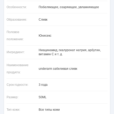
Особенности:
Побеляющее, озаряющее, увлажняющее
Образование:
Сливк
Половое
Юнисекс
положение:
Ниацинамид, гиалуронат натрия, арбутин,
Ингредиент:
витамин С и т. д.
Наименование
underarm забеливая сливк
продукта:
Срок годности:
3 года
Размер:
50ML
Тип кожи:
Все типы кожи