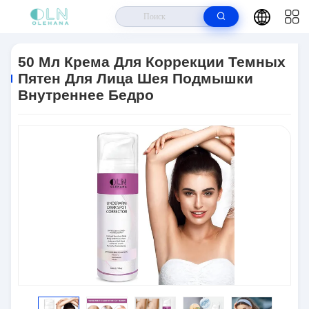
Дом
>
Продукты
>
Забеливать Заботу Кожи
>
50 Мл Крема Для
Коррекции Темных Пятен Для Лица Шея Подмышки Внутреннее Бедро
50 Мл Крема Для Коррекции Темных
Пятен Для Лица Шея Подмышки
Внутреннее Бедро