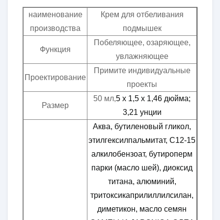
наименование
Крем для отбеливания
производства
подмышек
Побеляющее, озаряющее,
Функция
увлажняющее
Примите индивидуальные
Проектирование
проекты
50 мл,
5 х 1,5 х 1,46 дюйма;
Размер
3,21 унции
Аква, бутиленовый гликол,
этилгексилпальмитат, C12-15
алкилобензоат, бутироперм
парки (масло шей), диоксид
титана, алюминий,
тритоксикаприлиллилсилан,
диметикон, масло семян