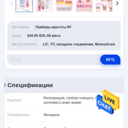
Категория:
Приборы красоты RF
Цена:
$49.99-$59..99 piece
Метод Оплаты:
L/C, T/T, западное соединение, MoneyGram
RFQ
Спецификации
Регенерация, глубоко очищать, подниматься и
Feacture:
затягивать кожи, кормя
Потребитель:
Женщина