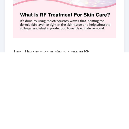
Тэги:
Практически приборы красоты RF
,
Анти- воспалительные приборы красоты RF
,
Облегченная машина массажа RF
ОТПРАВЬТЕ RFQ
500 pieces
Запасы:
МОК: