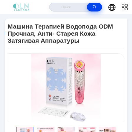
Дом
>
Продукты
>
Приборы Красоты RF
>
Машина Терапией
Водопода ODM Прочная, Анти- Старея Кожа Затягивая Аппаратуры
Машина Терапией Водопода ODM
Прочная, Анти- Старея Кожа
Затягивая Аппаратуры